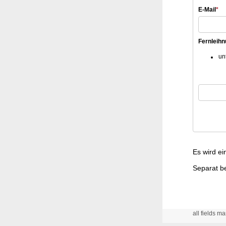
E-Mail
*
Fernleih
un
Es wird ei
Separat be
all fields ma